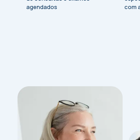
agendados
com a