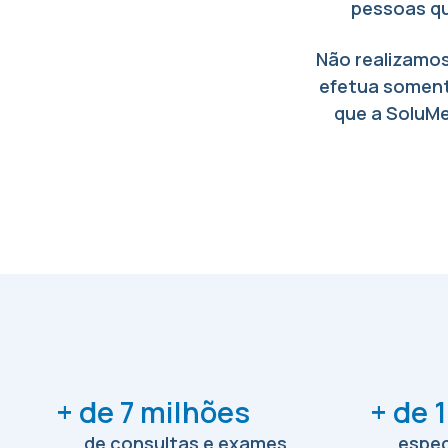
pessoas q
Não realizamos
efetua somen
que a SoluMe
+ de 7 milhões
+ de 1
de consultas e exames
espec