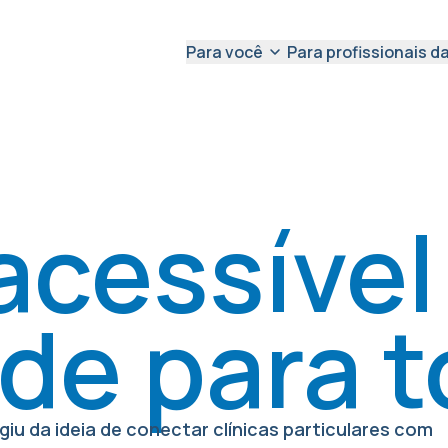
Para você
Para profissionais d
cessível
de para 
giu da ideia de conectar clínicas particulares com