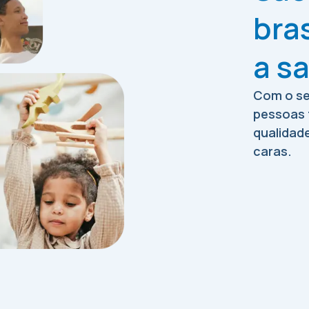
bra
a s
Com o se
pessoas 
qualidad
caras.