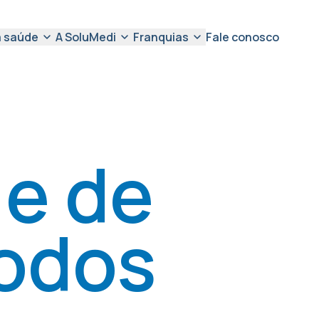
a saúde
A SoluMedi
Franquias
Fale conosco
 e de
todos