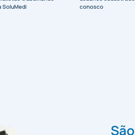
 SoluMedi
conosco
São