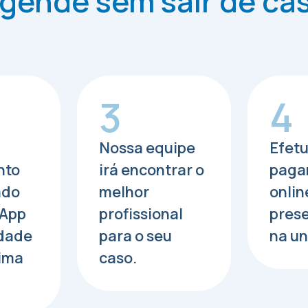
gende sem sair de ca
3
4
Nossa equipe
Efetu
nto
irá encontrar o
paga
ado
melhor
onlin
sApp
profissional
pres
idade
para o seu
na un
ima
caso.