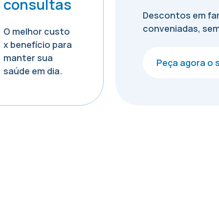
consultas
Descontos em far
conveniadas, sem
O melhor custo
x benefício para
manter sua
Peça agora o 
saúde em dia.