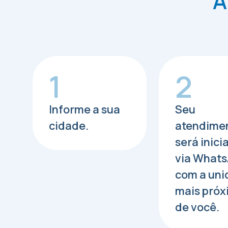
A
1
2
Informe a sua
Seu
cidade.
atendime
será inici
via What
com a un
mais próx
de você.