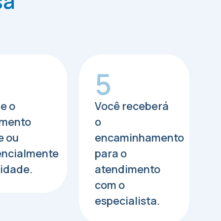
sa
5
e o
Você receberá
mento
o
e ou
encaminhamento
encialmente
para o
idade.
atendimento
com o
especialista.