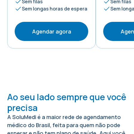
Sem filas
Sem filas
Sem longas horas de espera
Sem longa
Agendar agora
Agen
Ao seu lado sempre que você
precisa
A SoluMedi é a maior rede de agendamento
médico do Brasil, feita para quem não pode
esperar e não tem plano de saúde. Aqui você