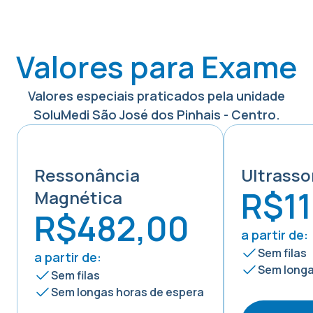
Valores para
Exame
Valores especiais praticados pela unidade
SoluMedi
São José dos Pinhais - Centro
.
Ressonância
Ultrasso
R$1
Magnética
R$482,00
a partir de:
Sem filas
a partir de:
Sem longa
Sem filas
Sem longas horas de espera