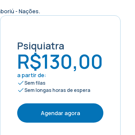
boriú - Nações
.
Psiquiatra
R$130,00
a partir de:
Sem filas
Sem longas horas de espera
Agendar agora