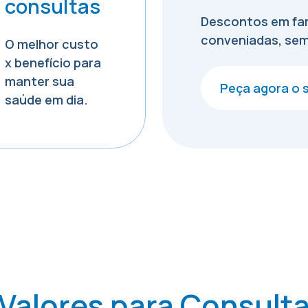
consultas
Descontos em far
conveniadas, sem
O melhor custo
x benefício para
manter sua
Peça agora o 
saúde em dia.
Valores para
Consult